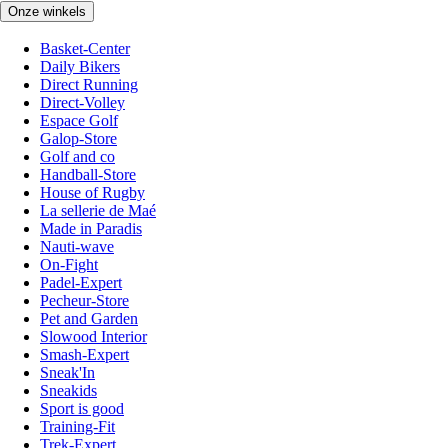
Onze winkels
Basket-Center
Daily Bikers
Direct Running
Direct-Volley
Espace Golf
Galop-Store
Golf and co
Handball-Store
House of Rugby
La sellerie de Maé
Made in Paradis
Nauti-wave
On-Fight
Padel-Expert
Pecheur-Store
Pet and Garden
Slowood Interior
Smash-Expert
Sneak'In
Sneakids
Sport is good
Training-Fit
Trek-Expert