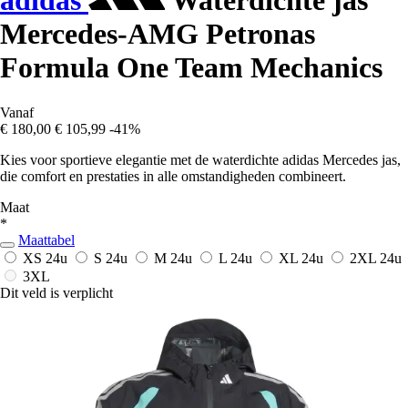
adidas
Waterdichte jas
Mercedes-AMG Petronas
Formula One Team Mechanics
Vanaf
€ 180,00
€ 105,99
-41%
Kies voor sportieve elegantie met de waterdichte adidas Mercedes jas,
die comfort en prestaties in alle omstandigheden combineert.
Maat
*
Maattabel
XS
24u
S
24u
M
24u
L
24u
XL
24u
2XL
24u
3XL
Dit veld is verplicht