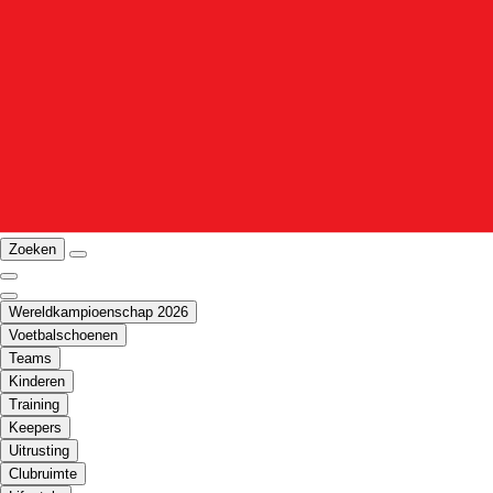
Zoeken
Wereldkampioenschap 2026
Voetbalschoenen
Teams
Kinderen
Training
Keepers
Uitrusting
Clubruimte