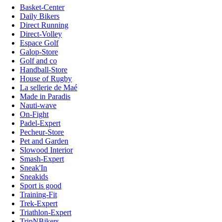
Basket-Center
Daily Bikers
Direct Running
Direct-Volley
Espace Golf
Galop-Store
Golf and co
Handball-Store
House of Rugby
La sellerie de Maé
Made in Paradis
Nauti-wave
On-Fight
Padel-Expert
Pecheur-Store
Pet and Garden
Slowood Interior
Smash-Expert
Sneak'In
Sneakids
Sport is good
Training-Fit
Trek-Expert
Triathlon-Expert
TripNBikers