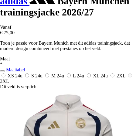
adidas
Bayern München
trainingsjacke 2026/27
Vanaf
€ 75,00
Toon je passie voor Bayern Munich met dit adidas trainingsjack, dat
modern design combineert met prestaties op het veld.
Maat
*
Maattabel
XS
24u
S
24u
M
24u
L
24u
XL
24u
2XL
3XL
Dit veld is verplicht