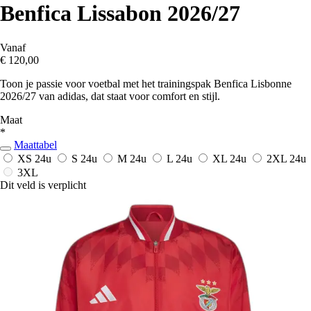
Benfica Lissabon 2026/27
Vanaf
€ 120,00
Toon je passie voor voetbal met het trainingspak Benfica Lisbonne
2026/27 van adidas, dat staat voor comfort en stijl.
Maat
*
Maattabel
XS
24u
S
24u
M
24u
L
24u
XL
24u
2XL
24u
3XL
Dit veld is verplicht