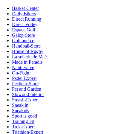
Basket-Center
Daily Bikers
Direct Running
Direct-Volley
Espace Golf
Galop-Store
Golf and co
Handball-Store
House of Rugby
La sellerie de Maé
Made in Paradis
Nauti-wave
On-Fight
Padel-Expert
Pecheur-Store
Pet and Garden
Slowood Interior
Smash-Expert
Sneak'In
Sneakids
Sport is good
Training-Fit
Trek-Expert
Triathlon-Expert