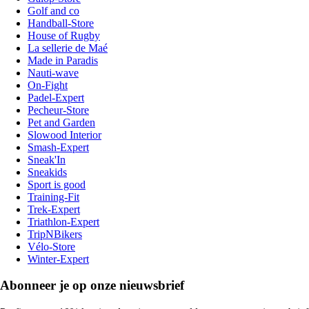
Golf and co
Handball-Store
House of Rugby
La sellerie de Maé
Made in Paradis
Nauti-wave
On-Fight
Padel-Expert
Pecheur-Store
Pet and Garden
Slowood Interior
Smash-Expert
Sneak'In
Sneakids
Sport is good
Training-Fit
Trek-Expert
Triathlon-Expert
TripNBikers
Vélo-Store
Winter-Expert
Abonneer je op onze nieuwsbrief