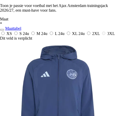
Toon je passie voor voetbal met het Ajax Amsterdam trainingsjack
2026/27, een must-have voor fans.
Maat
*
Maattabel
XS
S
24u
M
24u
L
24u
XL
24u
2XL
3XL
Dit veld is verplicht