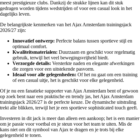
meest prestigieuze clubs. Dankzij de strakke lijnen kan dit stuk
gedragen worden tijdens wedstrijden of voor een casual look in het
dagelijks leven.
De belangrijkste kenmerken van het Ajax Amsterdam trainingsjack
2026/27 zijn:
Innovatief ontwerp:
Perfecte balans tussen sportieve stijl en
optimaal comfort.
Kwaliteitsmaterialen:
Duurzaam en geschikt voor regelmatig
gebruik, terwijl het veel bewegingsvrijheid biedt.
Verzorgde details:
Versterkte naden en elegante afwerkingen
die zorgen voor een uitstekende pasvorm.
Ideaal voor alle gelegenheden:
Of het nu gaat om een training
of een casual uitje, het is geschikt voor elke gelegenheid.
Of je nu een fanatieke supporter van Ajax Amsterdam bent of gewoon
op zoek bent naar een praktische en trendy jas, het Ajax Amsterdam
trainingsjack 2026/27 is de perfecte keuze. De dynamische uitstraling
trekt alle blikken, terwijl het je een sportieve sophisticated touch geeft.
Investeren in dit jack is meer dan alleen een aankoop; het is een manier
om je passie voor voetbal en je steun voor het team te uiten. Mis de
kans niet om dit symbool van Ajax te dragen en je trots bij elke
gelegenheid te tonen.