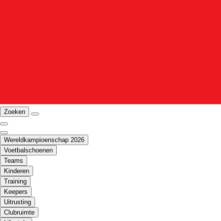
Zoeken
Wereldkampioenschap 2026
Voetbalschoenen
Teams
Kinderen
Training
Keepers
Uitrusting
Clubruimte