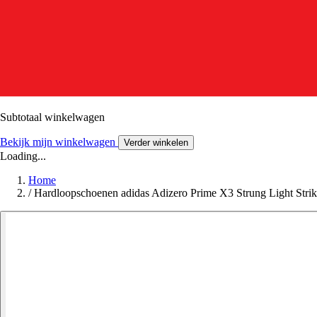
Subtotaal winkelwagen
Bekijk mijn winkelwagen
Verder winkelen
Loading...
Home
/
Hardloopschoenen adidas Adizero Prime X3 Strung Light Strik