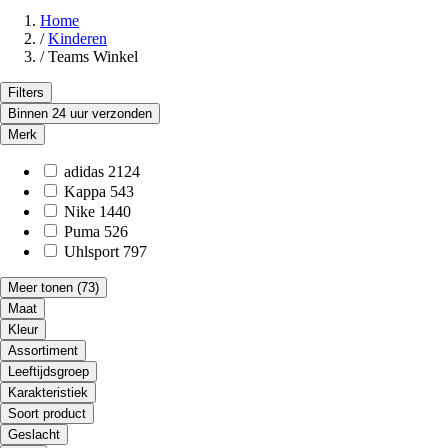
Home
/
Kinderen
/
Teams Winkel
Filters
Binnen 24 uur verzonden
Merk
adidas
2124
Kappa
543
Nike
1440
Puma
526
Uhlsport
797
Meer tonen
(73)
Maat
Kleur
Assortiment
Leeftijdsgroep
Karakteristiek
Soort product
Geslacht