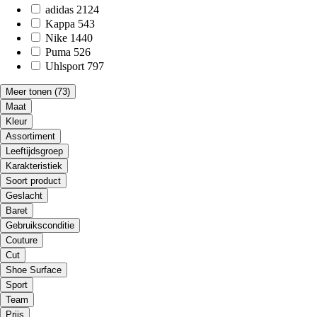
adidas
2124
Kappa
543
Nike
1440
Puma
526
Uhlsport
797
Meer tonen
(73)
Maat
Kleur
Assortiment
Leeftijdsgroep
Karakteristiek
Soort product
Geslacht
Baret
Gebruiksconditie
Couture
Cut
Shoe Surface
Sport
Team
Prijs