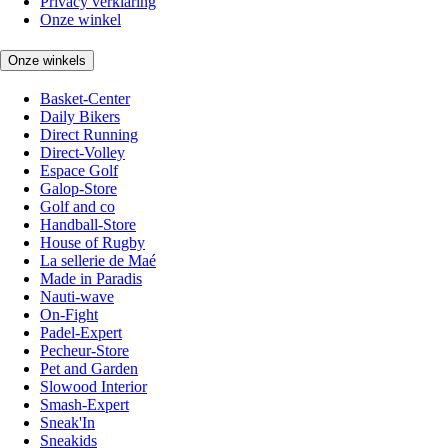
Privacy verklaring
Onze winkel
Onze winkels
Basket-Center
Daily Bikers
Direct Running
Direct-Volley
Espace Golf
Galop-Store
Golf and co
Handball-Store
House of Rugby
La sellerie de Maé
Made in Paradis
Nauti-wave
On-Fight
Padel-Expert
Pecheur-Store
Pet and Garden
Slowood Interior
Smash-Expert
Sneak'In
Sneakids