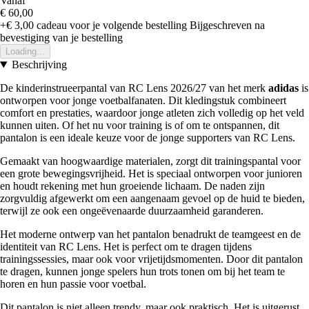
Vanaf
€ 60,00
+€ 3,00
cadeau voor je volgende bestelling
Bijgeschreven na
bevestiging van je bestelling
Loading...
Beschrijving
De kinderinstrueerpantal van RC Lens 2026/27 van het merk
adidas
is
ontworpen voor jonge voetbalfanaten. Dit kledingstuk combineert
comfort en prestaties, waardoor jonge atleten zich volledig op het veld
kunnen uiten. Of het nu voor training is of om te ontspannen, dit
pantalon is een ideale keuze voor de jonge supporters van RC Lens.
Gemaakt van hoogwaardige materialen, zorgt dit trainingspantal voor
een grote bewegingsvrijheid. Het is speciaal ontworpen voor junioren
en houdt rekening met hun groeiende lichaam. De naden zijn
zorgvuldig afgewerkt om een aangenaam gevoel op de huid te bieden,
terwijl ze ook een ongeëvenaarde duurzaamheid garanderen.
Het moderne ontwerp van het pantalon benadrukt de teamgeest en de
identiteit van RC Lens. Het is perfect om te dragen tijdens
trainingssessies, maar ook voor vrijetijdsmomenten. Door dit pantalon
te dragen, kunnen jonge spelers hun trots tonen om bij het team te
horen en hun passie voor voetbal.
Dit pantalon is niet alleen trendy, maar ook praktisch. Het is uitgerust