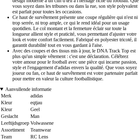
design moderne à un clin d'œil à l'héritage riche du football. Que
vous soyez dans les tribunes ou dans la rue, son style polyvalent
est parfait pour toutes les occasions.
Ce haut de survêtement présente une coupe régulière qui n'est ni
trop serrée, ni trop ample, ce qui le rend idéal pour un usage
quotidien. Le col montant et la fermeture éclair sur toute la
longueur allient style et praticité, vous permettant d'ajuster votre
look et votre confort facilement. Fabriqué en polyester tricoté, il
garantit durabilité tout en vous gardant à l'aise.
Avec des coupes et des tissus mis à jour, le DNA Track Top est
plus qu'un simple vêtement : c'est une déclaration. Célébrez
votre amour pour le football avec une pièce qui incarne passion,
style et l'engagement d'adidas envers la qualité. Que vous soyez
joueur ou fan, ce haut de survêtement est votre partenaire parfait
pour mettre en valeur la culture footballistique.
Aanvullende informatie
Merk
adidas
Kleur
eqtjau
Kleur
Geel
Geslacht
Man
Leeftijdsgroep
Volwassene
Assortiment
Teamwear
Team
RC Lens