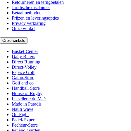
Retourneren en terugbetalen
Juridische disclaimer
Betaalmethoden
Prijzen en leveringsopties
Privacy verklaring
Onze winkel
Onze winkels
Basket-Center
Daily Bikers
Direct Running
Direct-Volley
Espace Golf
Galop-Store
Golf and co
Handball-Store
House of Rugby
La sellerie de Maé
Made in Paradis
Nauti-wave
On-Fight
Padel-Expert
Pecheur-Store
Pet and Garden