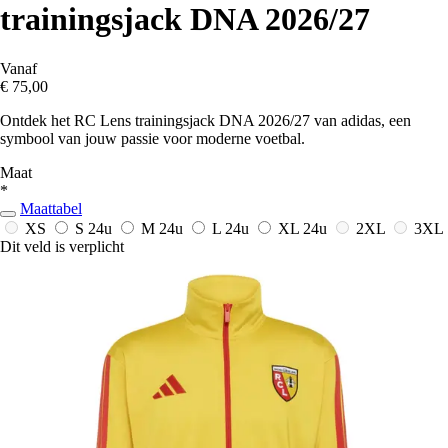
trainingsjack DNA 2026/27
Vanaf
€ 75,00
Ontdek het RC Lens trainingsjack DNA 2026/27 van adidas, een
symbool van jouw passie voor moderne voetbal.
Maat
*
Maattabel
XS
S
24u
M
24u
L
24u
XL
24u
2XL
3XL
Dit veld is verplicht