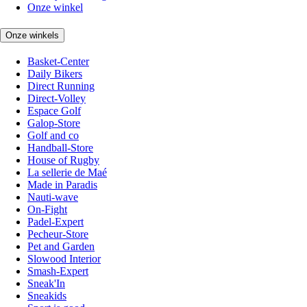
Onze winkel
Onze winkels
Basket-Center
Daily Bikers
Direct Running
Direct-Volley
Espace Golf
Galop-Store
Golf and co
Handball-Store
House of Rugby
La sellerie de Maé
Made in Paradis
Nauti-wave
On-Fight
Padel-Expert
Pecheur-Store
Pet and Garden
Slowood Interior
Smash-Expert
Sneak'In
Sneakids