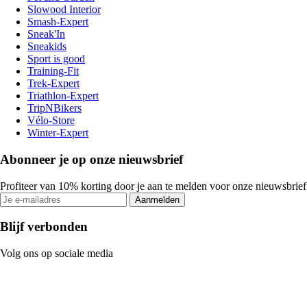
Slowood Interior
Smash-Expert
Sneak'In
Sneakids
Sport is good
Training-Fit
Trek-Expert
Triathlon-Expert
TripNBikers
Vélo-Store
Winter-Expert
Abonneer je op onze nieuwsbrief
Profiteer van 10% korting door je aan te melden voor onze nieuwsbrief
Aanmelden
Blijf verbonden
Volg ons op sociale media