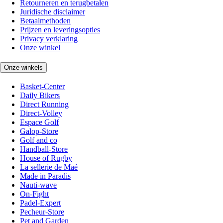
Retourneren en terugbetalen
Juridische disclaimer
Betaalmethoden
Prijzen en leveringsopties
Privacy verklaring
Onze winkel
Onze winkels
Basket-Center
Daily Bikers
Direct Running
Direct-Volley
Espace Golf
Galop-Store
Golf and co
Handball-Store
House of Rugby
La sellerie de Maé
Made in Paradis
Nauti-wave
On-Fight
Padel-Expert
Pecheur-Store
Pet and Garden