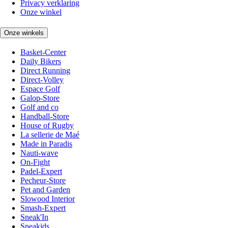
Privacy verklaring
Onze winkel
Onze winkels
Basket-Center
Daily Bikers
Direct Running
Direct-Volley
Espace Golf
Galop-Store
Golf and co
Handball-Store
House of Rugby
La sellerie de Maé
Made in Paradis
Nauti-wave
On-Fight
Padel-Expert
Pecheur-Store
Pet and Garden
Slowood Interior
Smash-Expert
Sneak'In
Sneakids