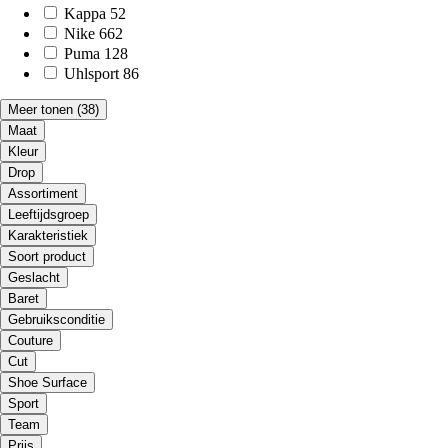
Kappa
52
Nike
662
Puma
128
Uhlsport
86
Meer tonen
(38)
Maat
Kleur
Drop
Assortiment
Leeftijdsgroep
Karakteristiek
Soort product
Geslacht
Baret
Gebruiksconditie
Couture
Cut
Shoe Surface
Sport
Team
Prijs