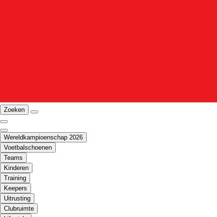
Zoeken
Wereldkampioenschap 2026
Voetbalschoenen
Teams
Kinderen
Training
Keepers
Uitrusting
Clubruimte