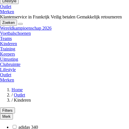
Lifestyle
Outlet
Merken
Klantenservice in Frankrijk
Veilig betalen
Gemakkelijk retourneren
Zoeken
Wereldkampioenschap 2026
Voetbalschoenen
Teams
Kinderen
Training
Keepers
Uitrusting
Clubruimte
Lifestyle
Outlet
Merken
Home
/
Outlet
/
Kinderen
Filters
Merk
adidas
340