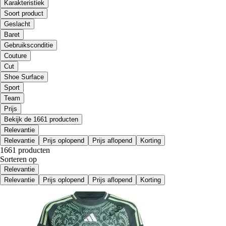
Karakteristiek
Soort product
Geslacht
Baret
Gebruiksconditie
Couture
Cut
Shoe Surface
Sport
Team
Prijs
Bekijk de 1661 producten
Relevantie
Relevantie
Prijs oplopend
Prijs aflopend
Korting
1661 producten
Sorteren op
Relevantie
Relevantie
Prijs oplopend
Prijs aflopend
Korting