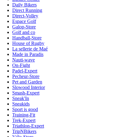
Daily Bikers
Direct Running
Direct-Volley
Espace Golf
Galop-Store
Golf and co
Handball-Store
House of Rugby
La sellerie de Maé
Made in Paradis
Nauti-wave
On-Fight
Padel-Expert
Pecheur-Store
Pet and Garden
Slowood Interior
Smash-Expert
Sneak'In
Sneakids
Sport is good
Training-Fit
Trek-Expert
Triathlon-Expert
TripNBikers
Vélo-Store