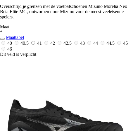
Overschrijd je grenzen met de voetbalschoenen Mizuno Morelia Neo
Beta Elite MG, ontworpen door Mizuno voor de meest veeleisende
spelers.
Maat
*
Maattabel
40
40,5
41
42
42,5
43
44
44,5
45
46
Dit veld is verplicht