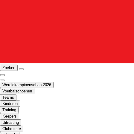
Zoeken
Wereldkampioenschap 2026
Voetbalschoenen
Teams
Kinderen
Training
Keepers
Uitrusting
Clubruimte