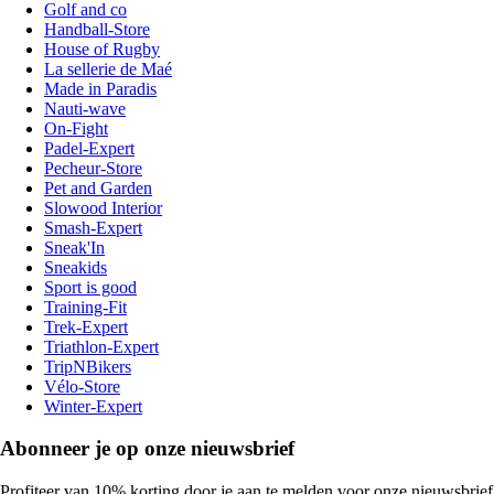
Golf and co
Handball-Store
House of Rugby
La sellerie de Maé
Made in Paradis
Nauti-wave
On-Fight
Padel-Expert
Pecheur-Store
Pet and Garden
Slowood Interior
Smash-Expert
Sneak'In
Sneakids
Sport is good
Training-Fit
Trek-Expert
Triathlon-Expert
TripNBikers
Vélo-Store
Winter-Expert
Abonneer je op onze nieuwsbrief
Profiteer van 10% korting door je aan te melden voor onze nieuwsbrief