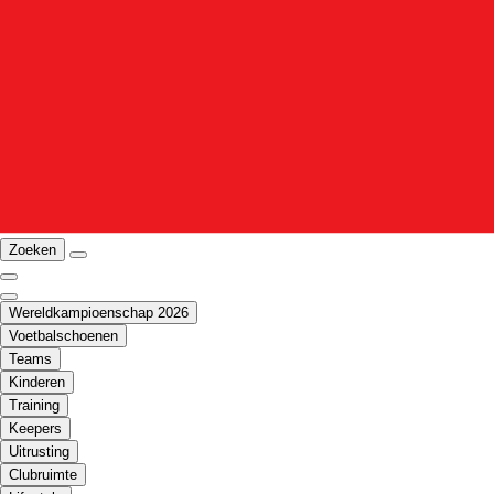
Zoeken
Wereldkampioenschap 2026
Voetbalschoenen
Teams
Kinderen
Training
Keepers
Uitrusting
Clubruimte