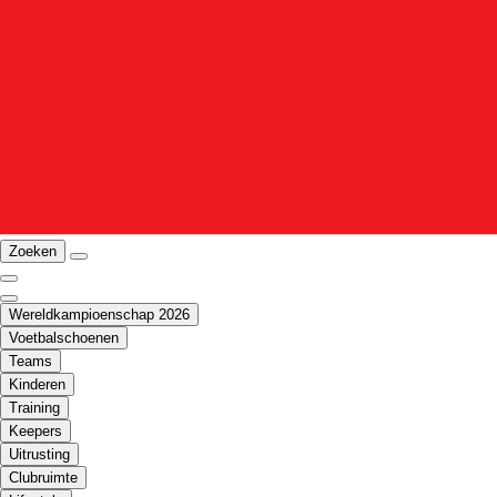
Zoeken
Wereldkampioenschap 2026
Voetbalschoenen
Teams
Kinderen
Training
Keepers
Uitrusting
Clubruimte