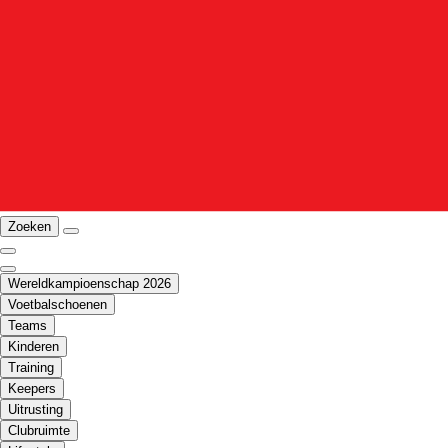
Zoeken
Wereldkampioenschap 2026
Voetbalschoenen
Teams
Kinderen
Training
Keepers
Uitrusting
Clubruimte