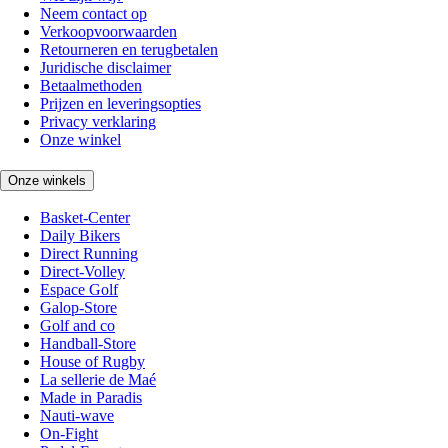
Neem contact op
Verkoopvoorwaarden
Retourneren en terugbetalen
Juridische disclaimer
Betaalmethoden
Prijzen en leveringsopties
Privacy verklaring
Onze winkel
Onze winkels
Basket-Center
Daily Bikers
Direct Running
Direct-Volley
Espace Golf
Galop-Store
Golf and co
Handball-Store
House of Rugby
La sellerie de Maé
Made in Paradis
Nauti-wave
On-Fight