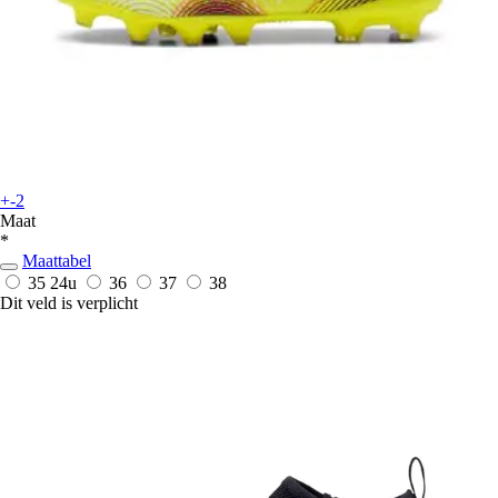
+-2
Maat
*
Maattabel
35
24u
36
37
38
Dit veld is verplicht