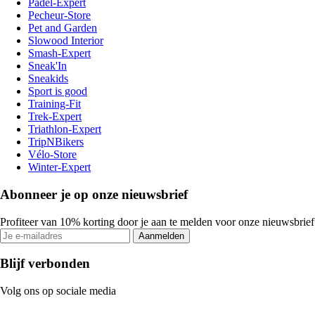
Padel-Expert
Pecheur-Store
Pet and Garden
Slowood Interior
Smash-Expert
Sneak'In
Sneakids
Sport is good
Training-Fit
Trek-Expert
Triathlon-Expert
TripNBikers
Vélo-Store
Winter-Expert
Abonneer je op onze nieuwsbrief
Profiteer van 10% korting door je aan te melden voor onze nieuwsbrief
Aanmelden
Blijf verbonden
Volg ons op sociale media