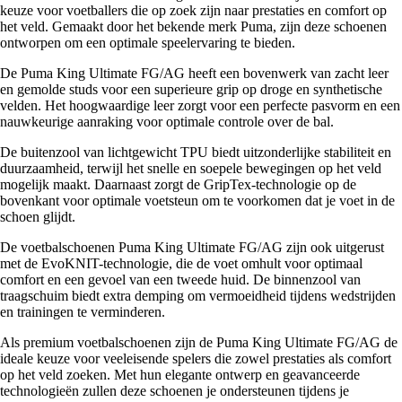
keuze voor voetballers die op zoek zijn naar prestaties en comfort op
het veld. Gemaakt door het bekende merk Puma, zijn deze schoenen
ontworpen om een optimale speelervaring te bieden.
De Puma King Ultimate FG/AG heeft een bovenwerk van zacht leer
en gemolde studs voor een superieure grip op droge en synthetische
velden. Het hoogwaardige leer zorgt voor een perfecte pasvorm en een
nauwkeurige aanraking voor optimale controle over de bal.
De buitenzool van lichtgewicht TPU biedt uitzonderlijke stabiliteit en
duurzaamheid, terwijl het snelle en soepele bewegingen op het veld
mogelijk maakt. Daarnaast zorgt de GripTex-technologie op de
bovenkant voor optimale voetsteun om te voorkomen dat je voet in de
schoen glijdt.
De voetbalschoenen Puma King Ultimate FG/AG zijn ook uitgerust
met de EvoKNIT-technologie, die de voet omhult voor optimaal
comfort en een gevoel van een tweede huid. De binnenzool van
traagschuim biedt extra demping om vermoeidheid tijdens wedstrijden
en trainingen te verminderen.
Als premium voetbalschoenen zijn de Puma King Ultimate FG/AG de
ideale keuze voor veeleisende spelers die zowel prestaties als comfort
op het veld zoeken. Met hun elegante ontwerp en geavanceerde
technologieën zullen deze schoenen je ondersteunen tijdens je