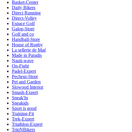
Basket-Center
Daily Bikers
Direct Running
Direct-Volley
Espace Golf
Galop-Store
Golf and co
Handball-Store
House of Rugby
La sellerie de Maé
Made in Paradis
Nauti-wave
On-Fight
Padel-Expert
Pecheur-Store
Pet and Garden
Slowood Interior
Smash-Expert
Sneak'In
Sneakids
Sport is good
Training-Fit
Trek-Expert
Triathlon-Expert
TripNBikers