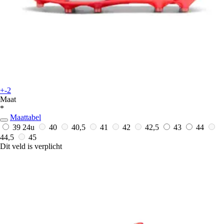
+-2
Maat
*
Maattabel
39
24u
40
40,5
41
42
42,5
43
44
44,5
45
Dit veld is verplicht