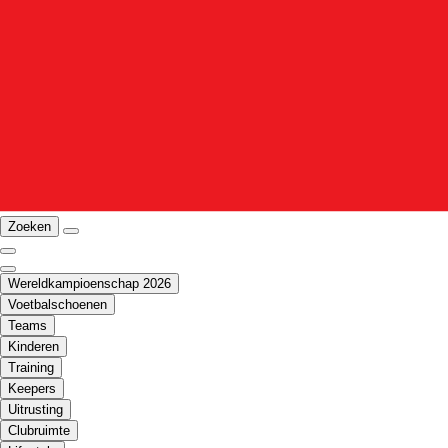
Zoeken
Wereldkampioenschap 2026
Voetbalschoenen
Teams
Kinderen
Training
Keepers
Uitrusting
Clubruimte