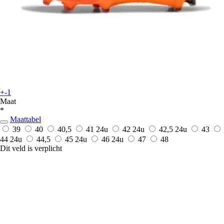
+-1
Maat
*
Maattabel
39
40
40,5
41
24u
42
24u
42,5
24u
43
44
24u
44,5
45
24u
46
24u
47
48
Dit veld is verplicht