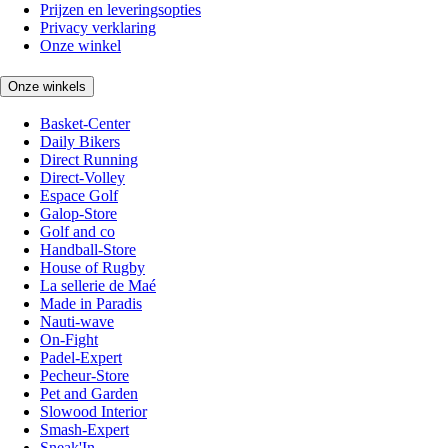
Prijzen en leveringsopties
Privacy verklaring
Onze winkel
Onze winkels
Basket-Center
Daily Bikers
Direct Running
Direct-Volley
Espace Golf
Galop-Store
Golf and co
Handball-Store
House of Rugby
La sellerie de Maé
Made in Paradis
Nauti-wave
On-Fight
Padel-Expert
Pecheur-Store
Pet and Garden
Slowood Interior
Smash-Expert
Sneak'In