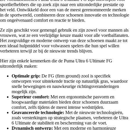
sportliefhebbers die op zoek zijn naar een uitzonderlijke prestatie op
het veld. Ontwikkeld door een van de meest gerenommeerde merken
in de sportwereld, combineren deze schoenen innovatie en technologie
om ongeëvenaard comfort en reactie te bieden.
Ze zijn geschikt voor gemengd gebruik en zijn zowel voor mannen als
vrouwen, wat ze een veelzijdige keuze maakt voor alle voetbalfanaten.
Het zorgvuldige en moderne ontwerp van deze schoenen maakt ze tot
een ideaal hulpmiddel voor volwassen spelers die hun spel willen
verbeteren terwijl ze bij de nieuwste trends blijven.
Hier zijn enkele kenmerken die de Puma Ultra 6 Ultimate FG
uitzonderlijk maken:
Optimale grip:
De FG (firm ground) zool is specifiek
ontworpen voor uitstekende tractie op natuurlijk gras, waardoor
snelle bewegingen en nauwkeurige richtingsveranderingen
mogelijk zijn.
Superieur comfort:
Met een ergonomische pasvorm en
hoogwaardige materialen bieden deze schoenen duurzaam
comfort, zelfs tijdens de meest intense wedstrijden.
Geavanceerde technologie:
Met de nieuwste technologieën,
zoals versterkingen op strategische plaatsen, verbeteren de Ultra
6 Ultimate de stabiliteit en bescherming van de voet.
Dynamisch ontwerp:
Met een moderne en harmonieuze