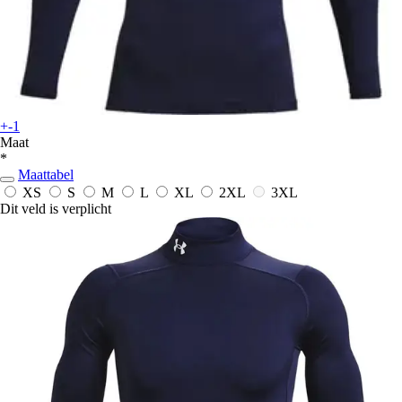
+-1
Maat
*
Maattabel
XS
S
M
L
XL
2XL
3XL
Dit veld is verplicht