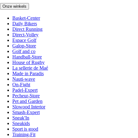
Onze winkels
Basket-Center
Daily Bikers
Direct Running
Direct-Volley
Espace Golf
Galop-Store
Golf and co
Handball-Store
House of Rugby
La sellerie de Maé
Made in Paradis
Nauti-wave
On-Fight
Padel-Expert
Pecheur-Store
Pet and Garden
Slowood Interior
Smash-Expert
Sneak'In
Sneakids
Sport is good
Training-Fit