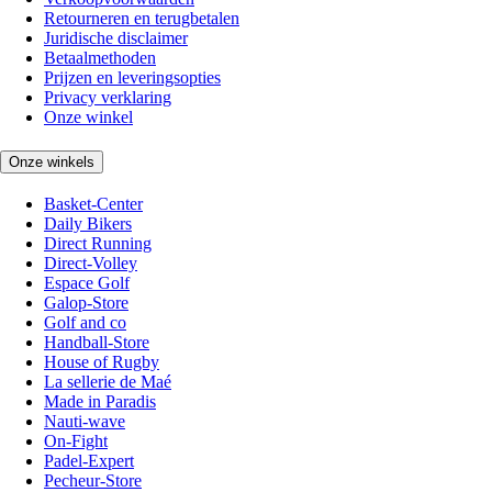
Retourneren en terugbetalen
Juridische disclaimer
Betaalmethoden
Prijzen en leveringsopties
Privacy verklaring
Onze winkel
Onze winkels
Basket-Center
Daily Bikers
Direct Running
Direct-Volley
Espace Golf
Galop-Store
Golf and co
Handball-Store
House of Rugby
La sellerie de Maé
Made in Paradis
Nauti-wave
On-Fight
Padel-Expert
Pecheur-Store