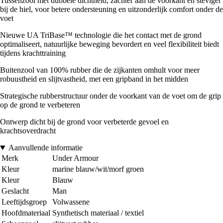
Tussenzool met dubbele dichtheid, zachter aan de voorkant en steviger
bij de hiel, voor betere ondersteuning en uitzonderlijk comfort onder de
voet
Nieuwe UA TriBase™ technologie die het contact met de grond
optimaliseert, natuurlijke beweging bevordert en veel flexibiliteit biedt
tijdens krachttraining
Buitenzool van 100% rubber die de zijkanten omhult voor meer
robuustheid en slijtvastheid, met een gripband in het midden
Strategische rubberstructuur onder de voorkant van de voet om de grip
op de grond te verbeteren
Ontwerp dicht bij de grond voor verbeterde gevoel en
krachtsoverdracht
Aanvullende informatie
Merk
Under Armour
Kleur
marine blauw/wit/morf groen
Kleur
Blauw
Geslacht
Man
Leeftijdsgroep
Volwassene
Hoofdmateriaal
Synthetisch materiaal / textiel