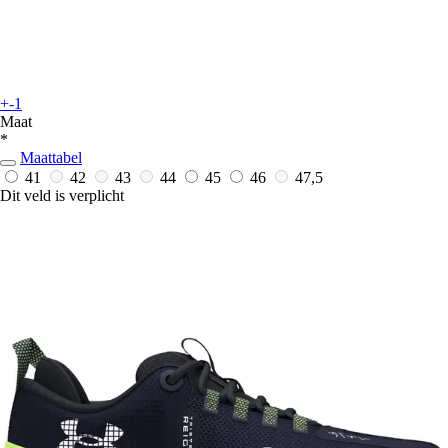
+-1
Maat
*
Maattabel
41
42
43
44
45
46
47,5
Dit veld is verplicht