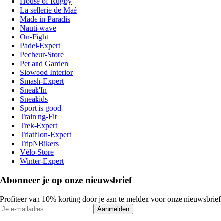
House of Rugby
La sellerie de Maé
Made in Paradis
Nauti-wave
On-Fight
Padel-Expert
Pecheur-Store
Pet and Garden
Slowood Interior
Smash-Expert
Sneak'In
Sneakids
Sport is good
Training-Fit
Trek-Expert
Triathlon-Expert
TripNBikers
Vélo-Store
Winter-Expert
Abonneer je op onze nieuwsbrief
Profiteer van 10% korting door je aan te melden voor onze nieuwsbrief
Aanmelden