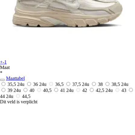
+-1
Maat
*
Maattabel
35,5
24u
36
24u
36,5
37,5
24u
38
38,5
24u
39
24u
40
40,5
41
24u
42
42,5
24u
43
44
24u
44,5
Dit veld is verplicht