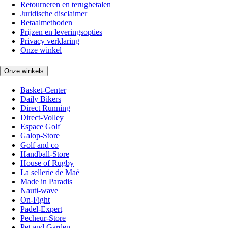
Retourneren en terugbetalen
Juridische disclaimer
Betaalmethoden
Prijzen en leveringsopties
Privacy verklaring
Onze winkel
Onze winkels
Basket-Center
Daily Bikers
Direct Running
Direct-Volley
Espace Golf
Galop-Store
Golf and co
Handball-Store
House of Rugby
La sellerie de Maé
Made in Paradis
Nauti-wave
On-Fight
Padel-Expert
Pecheur-Store
Pet and Garden