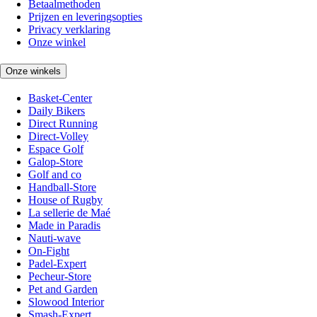
Betaalmethoden
Prijzen en leveringsopties
Privacy verklaring
Onze winkel
Onze winkels
Basket-Center
Daily Bikers
Direct Running
Direct-Volley
Espace Golf
Galop-Store
Golf and co
Handball-Store
House of Rugby
La sellerie de Maé
Made in Paradis
Nauti-wave
On-Fight
Padel-Expert
Pecheur-Store
Pet and Garden
Slowood Interior
Smash-Expert