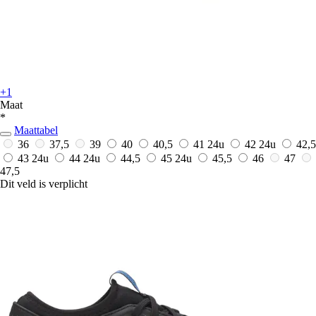
+1
Maat
*
Maattabel
36
37,5
39
40
40,5
41
24u
42
24u
42,5
43
24u
44
24u
44,5
45
24u
45,5
46
47
47,5
Dit veld is verplicht