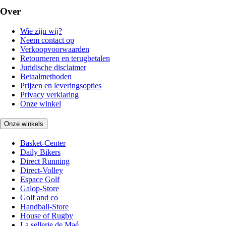
Over
Wie zijn wij?
Neem contact op
Verkoopvoorwaarden
Retourneren en terugbetalen
Juridische disclaimer
Betaalmethoden
Prijzen en leveringsopties
Privacy verklaring
Onze winkel
Onze winkels
Basket-Center
Daily Bikers
Direct Running
Direct-Volley
Espace Golf
Galop-Store
Golf and co
Handball-Store
House of Rugby
La sellerie de Maé