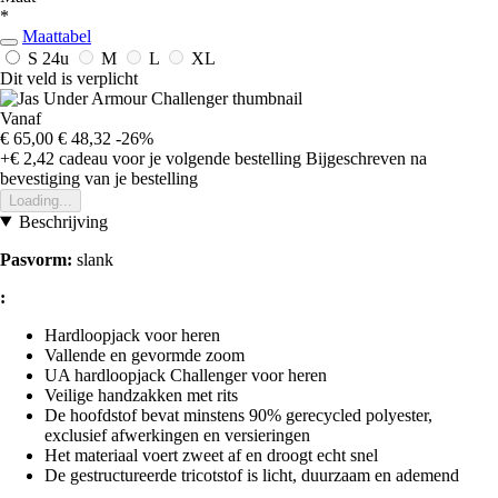
*
Maattabel
S
24u
M
L
XL
Dit veld is verplicht
Vanaf
€ 65,00
€ 48,32
-26%
+€ 2,42
cadeau voor je volgende bestelling
Bijgeschreven na
bevestiging van je bestelling
Loading...
Beschrijving
Pasvorm:
slank
:
Hardloopjack voor heren
Vallende en gevormde zoom
UA hardloopjack Challenger voor heren
Veilige handzakken met rits
De hoofdstof bevat minstens 90% gerecycled polyester,
exclusief afwerkingen en versieringen
Het materiaal voert zweet af en droogt echt snel
De gestructureerde tricotstof is licht, duurzaam en ademend