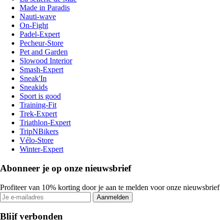
Made in Paradis
Nauti-wave
On-Fight
Padel-Expert
Pecheur-Store
Pet and Garden
Slowood Interior
Smash-Expert
Sneak'In
Sneakids
Sport is good
Training-Fit
Trek-Expert
Triathlon-Expert
TripNBikers
Vélo-Store
Winter-Expert
Abonneer je op onze nieuwsbrief
Profiteer van 10% korting door je aan te melden voor onze nieuwsbrief
Aanmelden
Blijf verbonden