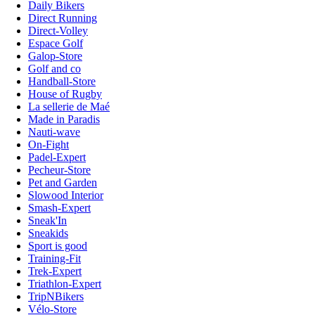
Daily Bikers
Direct Running
Direct-Volley
Espace Golf
Galop-Store
Golf and co
Handball-Store
House of Rugby
La sellerie de Maé
Made in Paradis
Nauti-wave
On-Fight
Padel-Expert
Pecheur-Store
Pet and Garden
Slowood Interior
Smash-Expert
Sneak'In
Sneakids
Sport is good
Training-Fit
Trek-Expert
Triathlon-Expert
TripNBikers
Vélo-Store