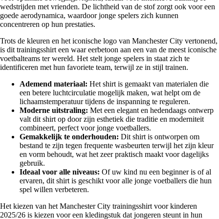
wedstrijden met vrienden. De lichtheid van de stof zorgt ook voor een
goede aerodynamica, waardoor jonge spelers zich kunnen
concentreren op hun prestaties.
Trots de kleuren en het iconische logo van Manchester City vertonend,
is dit trainingsshirt een waar eerbetoon aan een van de meest iconische
voetbalteams ter wereld. Het stelt jonge spelers in staat zich te
identificeren met hun favoriete team, terwijl ze in stijl trainen.
Ademend materiaal:
Het shirt is gemaakt van materialen die
een betere luchtcirculatie mogelijk maken, wat helpt om de
lichaamstemperatuur tijdens de inspanning te reguleren.
Moderne uitstraling:
Met een elegant en hedendaags ontwerp
valt dit shirt op door zijn esthetiek die traditie en moderniteit
combineert, perfect voor jonge voetballers.
Gemakkelijk te onderhouden:
Dit shirt is ontworpen om
bestand te zijn tegen frequente wasbeurten terwijl het zijn kleur
en vorm behoudt, wat het zeer praktisch maakt voor dagelijks
gebruik.
Ideaal voor alle niveaus:
Of uw kind nu een beginner is of al
ervaren, dit shirt is geschikt voor alle jonge voetballers die hun
spel willen verbeteren.
Het kiezen van het Manchester City trainingsshirt voor kinderen
2025/26 is kiezen voor een kledingstuk dat jongeren steunt in hun