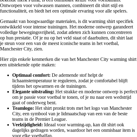
Ontworpen voor volwassen mannen, combineert dit shirt stijl en
functionaliteit, en biedt het een optimale ervaring voor alle spelers.
Gemaakt van hoogwaardige materialen, is dit warming shirt specifiek
ontwikkeld voor intense trainingen. Het moderne ontwerp garandeert
volledige bewegingsvrijheid, zodat atleten zich kunnen concentreren
op hun prestatie. Of je nu op het veld staat of daarbuiten, dit shirt laat
je steun voor een van de meest iconische teams in het voetbal,
Manchester City, zien.
Hier zijn enkele kenmerken die van het Manchester City warming shirt
een uitstekende optie maken:
Optimaal comfort:
De ademende stof helpt de
lichaamstemperatuur te reguleren, zodat je comfortabel blijft
tijdens het opwarmen en de trainingen.
Elegante uitstraling:
Het strakke en moderne ontwerp is perfect
om je passie voor voetbal te tonen, of je nu naar een wedstrijd
gaat of onderweg bent.
Teamlogo:
Het shirt pronkt trots met het logo van Manchester
City, een symbool van je lidmaatschap van een van de beste
teams in de Premier League.
Veelzijdigheid:
Ideaal voor warming-up, kan dit shirt ook
dagelijks gedragen worden, waardoor het een onmisbaar item is
voor elke voetbalfan.