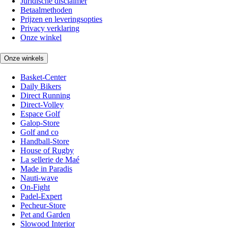
Juridische disclaimer
Betaalmethoden
Prijzen en leveringsopties
Privacy verklaring
Onze winkel
Onze winkels
Basket-Center
Daily Bikers
Direct Running
Direct-Volley
Espace Golf
Galop-Store
Golf and co
Handball-Store
House of Rugby
La sellerie de Maé
Made in Paradis
Nauti-wave
On-Fight
Padel-Expert
Pecheur-Store
Pet and Garden
Slowood Interior