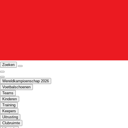
Zoeken
Wereldkampioenschap 2026
Voetbalschoenen
Teams
Kinderen
Training
Keepers
Uitrusting
Clubruimte