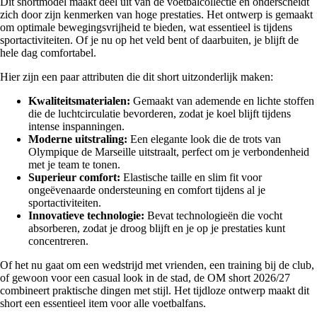
Dit shortmodel maakt deel uit van de voetbalcollectie en onderscheidt
zich door zijn kenmerken van hoge prestaties. Het ontwerp is gemaakt
om optimale bewegingsvrijheid te bieden, wat essentieel is tijdens
sportactiviteiten. Of je nu op het veld bent of daarbuiten, je blijft de
hele dag comfortabel.
Hier zijn een paar attributen die dit short uitzonderlijk maken:
Kwaliteitsmaterialen:
Gemaakt van ademende en lichte stoffen
die de luchtcirculatie bevorderen, zodat je koel blijft tijdens
intense inspanningen.
Moderne uitstraling:
Een elegante look die de trots van
Olympique de Marseille uitstraalt, perfect om je verbondenheid
met je team te tonen.
Superieur comfort:
Elastische taille en slim fit voor
ongeëvenaarde ondersteuning en comfort tijdens al je
sportactiviteiten.
Innovatieve technologie:
Bevat technologieën die vocht
absorberen, zodat je droog blijft en je op je prestaties kunt
concentreren.
Of het nu gaat om een wedstrijd met vrienden, een training bij de club,
of gewoon voor een casual look in de stad, de OM short 2026/27
combineert praktische dingen met stijl. Het tijdloze ontwerp maakt dit
short een essentieel item voor alle voetbalfans.