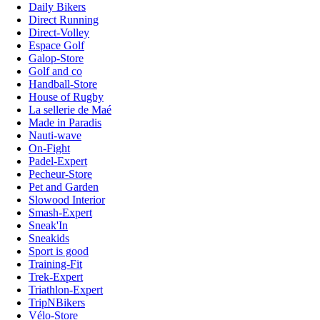
Daily Bikers
Direct Running
Direct-Volley
Espace Golf
Galop-Store
Golf and co
Handball-Store
House of Rugby
La sellerie de Maé
Made in Paradis
Nauti-wave
On-Fight
Padel-Expert
Pecheur-Store
Pet and Garden
Slowood Interior
Smash-Expert
Sneak'In
Sneakids
Sport is good
Training-Fit
Trek-Expert
Triathlon-Expert
TripNBikers
Vélo-Store