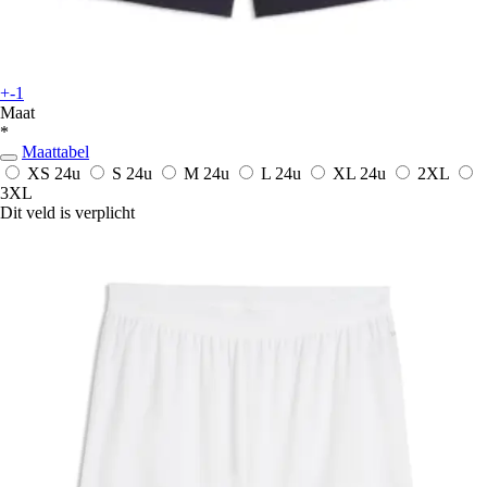
+-1
Maat
*
Maattabel
XS
24u
S
24u
M
24u
L
24u
XL
24u
2XL
3XL
Dit veld is verplicht