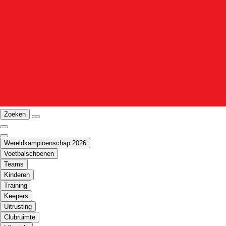
Zoeken
Wereldkampioenschap 2026
Voetbalschoenen
Teams
Kinderen
Training
Keepers
Uitrusting
Clubruimte