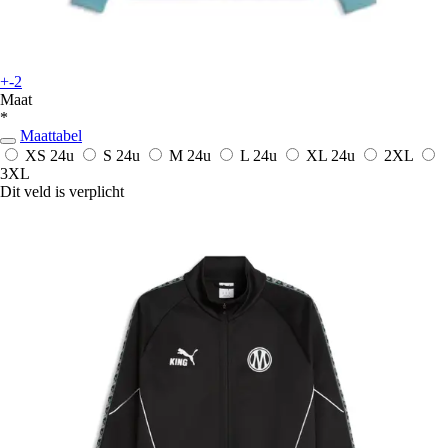
+-2
Maat
*
Maattabel
XS
24u
S
24u
M
24u
L
24u
XL
24u
2XL
3XL
Dit veld is verplicht