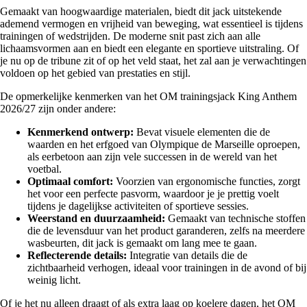
Gemaakt van hoogwaardige materialen, biedt dit jack uitstekende
ademend vermogen en vrijheid van beweging, wat essentieel is tijdens
trainingen of wedstrijden. De moderne snit past zich aan alle
lichaamsvormen aan en biedt een elegante en sportieve uitstraling. Of
je nu op de tribune zit of op het veld staat, het zal aan je verwachtingen
voldoen op het gebied van prestaties en stijl.
De opmerkelijke kenmerken van het OM trainingsjack King Anthem
2026/27 zijn onder andere:
Kenmerkend ontwerp:
Bevat visuele elementen die de
waarden en het erfgoed van Olympique de Marseille oproepen,
als eerbetoon aan zijn vele successen in de wereld van het
voetbal.
Optimaal comfort:
Voorzien van ergonomische functies, zorgt
het voor een perfecte pasvorm, waardoor je je prettig voelt
tijdens je dagelijkse activiteiten of sportieve sessies.
Weerstand en duurzaamheid:
Gemaakt van technische stoffen
die de levensduur van het product garanderen, zelfs na meerdere
wasbeurten, dit jack is gemaakt om lang mee te gaan.
Reflecterende details:
Integratie van details die de
zichtbaarheid verhogen, ideaal voor trainingen in de avond of bij
weinig licht.
Of je het nu alleen draagt of als extra laag op koelere dagen, het OM