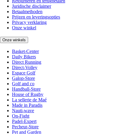
Retourneren en terugbetalen
Juridische disclaimer
Betaalmethoden
Prijzen en leveringsopties
Privacy verklaring
Onze winkel
Onze winkels
Basket-Center
Daily Bikers
Direct Running
Direct-Volley
Espace Golf
Galop-Store
Golf and co
Handball-Store
House of Rugby
La sellerie de Maé
Made in Paradis
Nauti-wave
On-Fight
Padel-Expert
Pecheur-Store
Pet and Garden