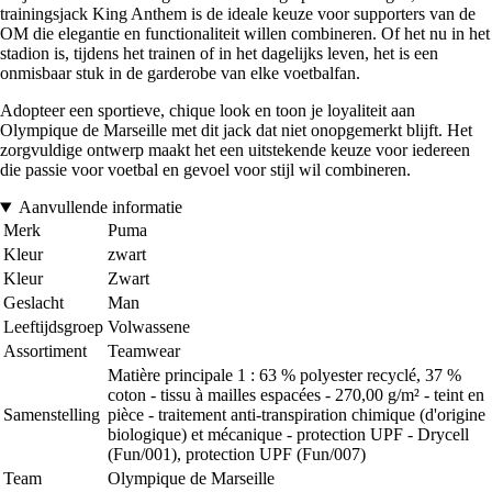
trainingsjack King Anthem is de ideale keuze voor supporters van de
OM die elegantie en functionaliteit willen combineren. Of het nu in het
stadion is, tijdens het trainen of in het dagelijks leven, het is een
onmisbaar stuk in de garderobe van elke voetbalfan.
Adopteer een sportieve, chique look en toon je loyaliteit aan
Olympique de Marseille met dit jack dat niet onopgemerkt blijft. Het
zorgvuldige ontwerp maakt het een uitstekende keuze voor iedereen
die passie voor voetbal en gevoel voor stijl wil combineren.
Aanvullende informatie
Merk
Puma
Kleur
zwart
Kleur
Zwart
Geslacht
Man
Leeftijdsgroep
Volwassene
Assortiment
Teamwear
Matière principale 1 : 63 % polyester recyclé, 37 %
coton - tissu à mailles espacées - 270,00 g/m² - teint en
Samenstelling
pièce - traitement anti-transpiration chimique (d'origine
biologique) et mécanique - protection UPF - Drycell
(Fun/001), protection UPF (Fun/007)
Team
Olympique de Marseille