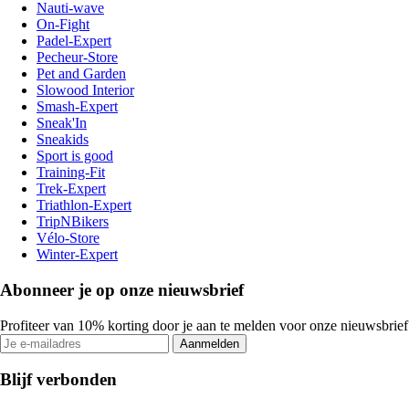
Nauti-wave
On-Fight
Padel-Expert
Pecheur-Store
Pet and Garden
Slowood Interior
Smash-Expert
Sneak'In
Sneakids
Sport is good
Training-Fit
Trek-Expert
Triathlon-Expert
TripNBikers
Vélo-Store
Winter-Expert
Abonneer je op onze nieuwsbrief
Profiteer van 10% korting door je aan te melden voor onze nieuwsbrief
Aanmelden
Blijf verbonden