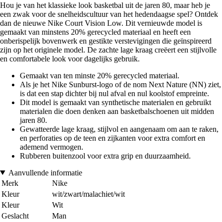
Hou je van het klassieke look basketbal uit de jaren 80, maar heb je
een zwak voor de snelheidscultuur van het hedendaagse spel? Ontdek
dan de nieuwe Nike Court Vision Low. Dit vernieuwde model is
gemaakt van minstens 20% gerecycled materiaal en heeft een
onberispelijk bovenwerk en gestikte verstevigingen die geïnspireerd
zijn op het originele model. De zachte lage kraag creëert een stijlvolle
en comfortabele look voor dagelijks gebruik.
Gemaakt van ten minste 20% gerecycled materiaal.
Als je het Nike Sunburst-logo of de nom Next Nature (NN) ziet,
is dat een stap dichter bij nul afval en nul koolstof empreinte.
Dit model is gemaakt van synthetische materialen en gebruikt
materialen die doen denken aan basketbalschoenen uit midden
jaren 80.
Gewatteerde lage kraag, stijlvol en aangenaam om aan te raken,
en perforaties op de teen en zijkanten voor extra comfort en
ademend vermogen.
Rubberen buitenzool voor extra grip en duurzaamheid.
Aanvullende informatie
Merk
Nike
Kleur
wit/zwart/malachiet/wit
Kleur
Wit
Geslacht
Man