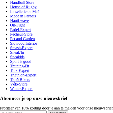
Handball-Store
House of Rugby
La sellerie de Maé
Made in Paradis
Nauti-wave
On-Fight
Padel-Expert
Pecheur-Store
Pet and Garden
Slowood Interior
Smash-Expert
Sneak'In
Sneakids
Sport is good
Training-Fit
Trek-Expert
Triathlon-Expert
TripNBikers
Vélo-Store
Winter-Expert
Abonneer je op onze nieuwsbrief
Profiteer van 10% korting door je aan te melden voor onze nieuwsbrief