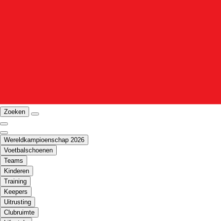
Zoeken
Wereldkampioenschap 2026
Voetbalschoenen
Teams
Kinderen
Training
Keepers
Uitrusting
Clubruimte