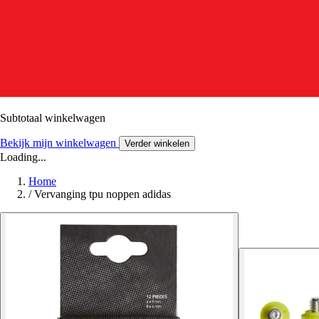
Subtotaal winkelwagen
Bekijk mijn winkelwagen
Verder winkelen
Loading...
Home
/
Vervanging tpu noppen adidas