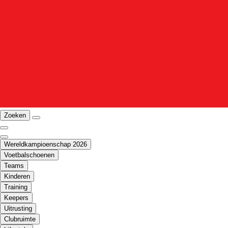
Zoeken
Wereldkampioenschap 2026
Voetbalschoenen
Teams
Kinderen
Training
Keepers
Uitrusting
Clubruimte