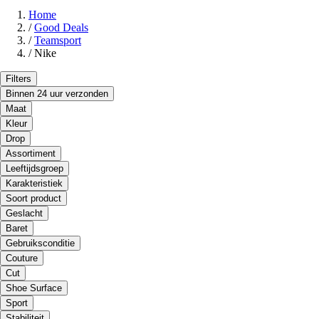
Home
/
Good Deals
/
Teamsport
/
Nike
Filters
Binnen 24 uur verzonden
Maat
Kleur
Drop
Assortiment
Leeftijdsgroep
Karakteristiek
Soort product
Geslacht
Baret
Gebruiksconditie
Couture
Cut
Shoe Surface
Sport
Stabiliteit