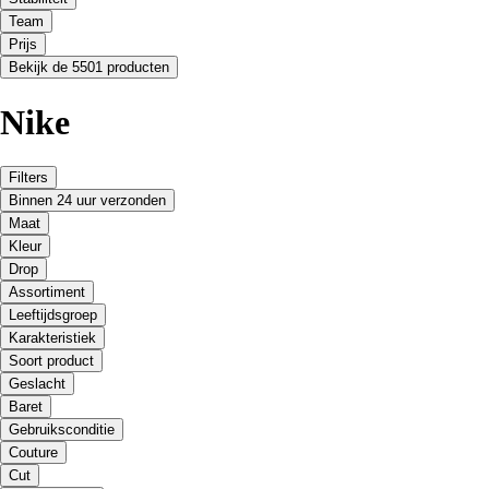
Team
Prijs
Bekijk de 5501 producten
Nike
Filters
Binnen 24 uur verzonden
Maat
Kleur
Drop
Assortiment
Leeftijdsgroep
Karakteristiek
Soort product
Geslacht
Baret
Gebruiksconditie
Couture
Cut