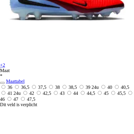
+2
Maat
*
Maattabel
36
36,5
37,5
38
38,5
39
24u
40
40,5
41
24u
42
42,5
43
44
44,5
45
45,5
46
47
47,5
Dit veld is verplicht