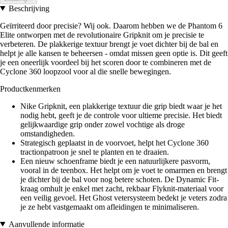
Beschrijving
Geïrriteerd door precisie? Wij ook. Daarom hebben we de Phantom 6
Elite ontworpen met de revolutionaire Gripknit om je precisie te
verbeteren. De plakkerige textuur brengt je voet dichter bij de bal en
helpt je alle kansen te beheersen - omdat missen geen optie is. Dit geeft
je een oneerlijk voordeel bij het scoren door te combineren met de
Cyclone 360 loopzool voor al die snelle bewegingen.
Productkenmerken
Nike Gripknit, een plakkerige textuur die grip biedt waar je het
nodig hebt, geeft je de controle voor ultieme precisie. Het biedt
gelijkwaardige grip onder zowel vochtige als droge
omstandigheden.
Strategisch geplaatst in de voorvoet, helpt het Cyclone 360
tractionpatroon je snel te planten en te draaien.
Een nieuw schoenframe biedt je een natuurlijkere pasvorm,
vooral in de teenbox. Het helpt om je voet te omarmen en brengt
je dichter bij de bal voor nog betere schoten. De Dynamic Fit-
kraag omhult je enkel met zacht, rekbaar Flyknit-materiaal voor
een veilig gevoel. Het Ghost vetersysteem bedekt je veters zodra
je ze hebt vastgemaakt om afleidingen te minimaliseren.
Aanvullende informatie