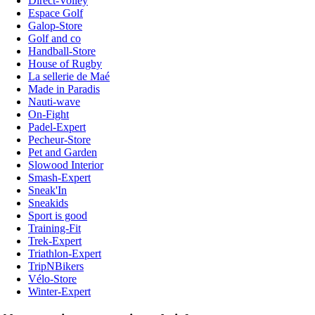
Direct-Volley
Espace Golf
Galop-Store
Golf and co
Handball-Store
House of Rugby
La sellerie de Maé
Made in Paradis
Nauti-wave
On-Fight
Padel-Expert
Pecheur-Store
Pet and Garden
Slowood Interior
Smash-Expert
Sneak'In
Sneakids
Sport is good
Training-Fit
Trek-Expert
Triathlon-Expert
TripNBikers
Vélo-Store
Winter-Expert