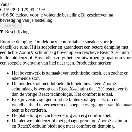
Vanaf
€ 159,99
€ 129,99
-19%
+€ 6,50
cadeau voor je volgende bestelling
Bijgeschreven na
bevestiging van je bestelling
Loading...
Beschrijving
Enorme demping. Ontdek onze comfortabele sneaker voor je
dagelijkse runs. Hij is soepeler en garandeert een betere demping met
een lichte ZoomX-schuimlaag bovenop een reactieve ReactX-schuim
in de middenzool. Bovendien zorgt het herontworpen grippatroon voor
een soepele overgang van hiel naar teen. Productkenmerken
Het bovenwerk is gemaakt van technische mesh, een zachte en
ademende stof.
De middenzool met dubbele dichtheid bevat een ZoomX-
schuimlaag bovenop een ReactX-schuim dat 13% reactiever is
dan de vorige React-technologie. Het comfort is totaal.
Er zijn verstevigingen rond de buitenzool geplaatst om de
wendbaarheid te verbeteren en soepele overgangen van hiel naar
teen te bevorderen.
De platte tong en zachte voering zijn erg comfortabel.
De nieuwe middenzool met gelaagd premium ZoomX-schuim
en ReactX-schuim biedt nog meer comfort en demping.