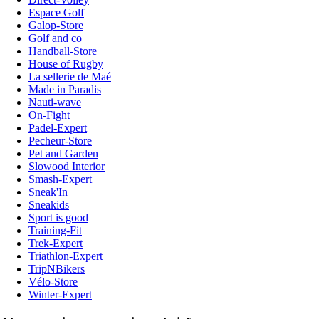
Espace Golf
Galop-Store
Golf and co
Handball-Store
House of Rugby
La sellerie de Maé
Made in Paradis
Nauti-wave
On-Fight
Padel-Expert
Pecheur-Store
Pet and Garden
Slowood Interior
Smash-Expert
Sneak'In
Sneakids
Sport is good
Training-Fit
Trek-Expert
Triathlon-Expert
TripNBikers
Vélo-Store
Winter-Expert