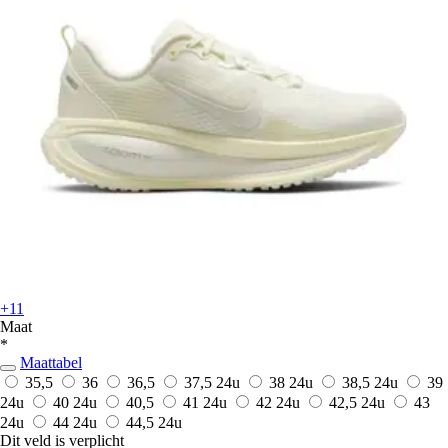
+11
Maat
*
Maattabel
35,5
36
36,5
37,5
24u
38
24u
38,5
24u
39
24u
40
24u
40,5
41
24u
42
24u
42,5
24u
43
24u
44
24u
44,5
24u
Dit veld is verplicht