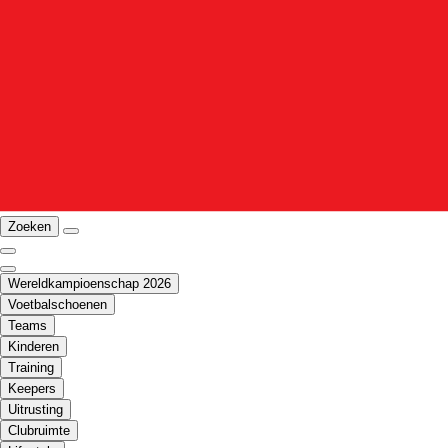
Zoeken
Wereldkampioenschap 2026
Voetbalschoenen
Teams
Kinderen
Training
Keepers
Uitrusting
Clubruimte