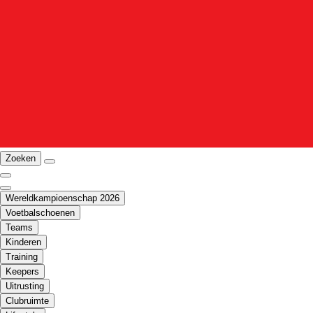
Zoeken
Wereldkampioenschap 2026
Voetbalschoenen
Teams
Kinderen
Training
Keepers
Uitrusting
Clubruimte