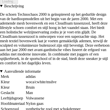
Loading...
Beschrijving
De schoen Technochaos 2000 is geïnspireerd op het gedurfde design
van de hardloopmodellen uit het begin van de jaren 2000. Met een
ademende mesh bovenwerk en een Cloudfoam tussenzool, heeft deze
lifestyle schoen comfort en stijl hoog in het vaandel staan. Het biedt
een holistische welzijnservaring zodra je je voet erin glijdt. De
Cloudfoam tussenzool is ontworpen voor een superzachte stap. Het
mesh textiel bovenwerk laat je voeten gemakkelijk ademen, terwijl de
sculpted en volumineuze buitenzool zijn stijl bevestigt. Deze eerbetoon
aan het jaar 2000 met avant-gardistische vibes fuseert de erfgoed van
adidas met moderne innovatie. In combinatie met joggers of een
spijkerbroek, in de sportschool of in de stad, biedt deze sneaker je stijl
en comfort in het dagelijks leven.
Aanvullende informatie
Merk
adidas
Kleur
woca/cwhite/msilve
Kleur
Bruin
Geslacht
Man
Leeftijdsgroep
Volwassene
Hoofdmateriaal
Nylon gaas
Schoenzool
synthetische zool met schokdemper