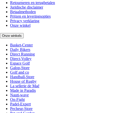
Retourneren en terugbetalen
Juridische disclaimer
Betaalmethoden
Prijzen en leveringsopties
Privacy verklaring
Onze winkel
Onze winkels
Basket-Center
Daily Bikers
Direct Running
Direct-Volley
Espace Golf
Galop-Store
Golf and co
Handball-Store
House of Rugby
La sellerie de Maé
Made in Paradis
Nauti-wave
On-Fight
Padel-Expert
Pecheur-Store