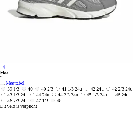
+4
Maat
*
Maattabel
39 1/3
40
40 2/3
41 1/3
24u
42
24u
42 2/3
24u
43 1/3
24u
44
24u
44 2/3
24u
45 1/3
24u
46
24u
46 2/3
24u
47 1/3
48
Dit veld is verplicht