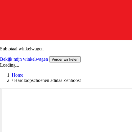
Subtotaal winkelwagen
Bekijk mijn winkelwagen
Verder winkelen
Loading...
Home
/
Hardloopschoenen adidas Zenboost