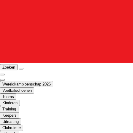
Zoeken
Wereldkampioenschap 2026
Voetbalschoenen
Teams
Kinderen
Training
Keepers
Uitrusting
Clubruimte