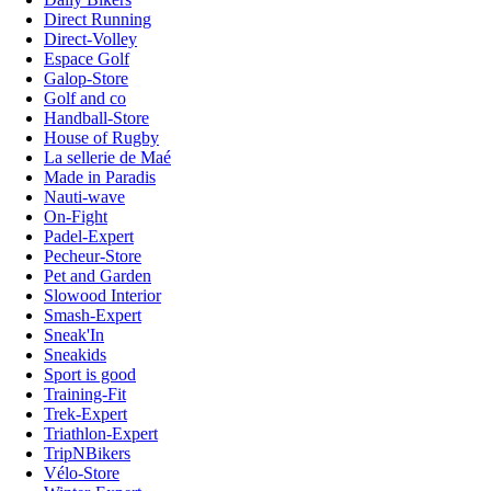
Direct Running
Direct-Volley
Espace Golf
Galop-Store
Golf and co
Handball-Store
House of Rugby
La sellerie de Maé
Made in Paradis
Nauti-wave
On-Fight
Padel-Expert
Pecheur-Store
Pet and Garden
Slowood Interior
Smash-Expert
Sneak'In
Sneakids
Sport is good
Training-Fit
Trek-Expert
Triathlon-Expert
TripNBikers
Vélo-Store