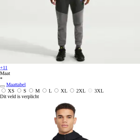
+11
Maat
*
Maattabel
XS
S
M
L
XL
2XL
3XL
Dit veld is verplicht