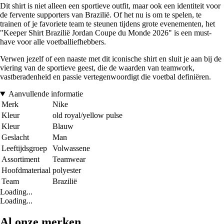
Dit shirt is niet alleen een sportieve outfit, maar ook een identiteit voor
de fervente supporters van Brazilië. Of het nu is om te spelen, te
trainen of je favoriete team te steunen tijdens grote evenementen, het
"Keeper Shirt Brazilië Jordan Coupe du Monde 2026" is een must-
have voor alle voetballiefhebbers.
Verwen jezelf of een naaste met dit iconische shirt en sluit je aan bij de
viering van de sportieve geest, die de waarden van teamwork,
vastberadenheid en passie vertegenwoordigt die voetbal definiëren.
Aanvullende informatie
Merk
Nike
Kleur
old royal/yellow pulse
Kleur
Blauw
Geslacht
Man
Leeftijdsgroep
Volwassene
Assortiment
Teamwear
Hoofdmateriaal
polyester
Team
Brazilië
Loading...
Loading...
Al onze merken