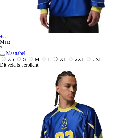
+-2
Maat
*
Maattabel
XS
S
M
L
XL
2XL
3XL
Dit veld is verplicht