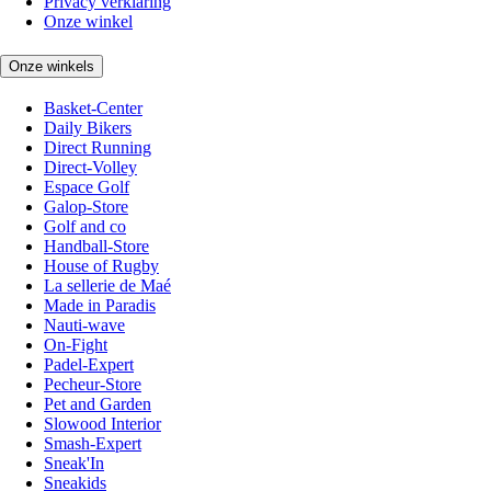
Privacy verklaring
Onze winkel
Onze winkels
Basket-Center
Daily Bikers
Direct Running
Direct-Volley
Espace Golf
Galop-Store
Golf and co
Handball-Store
House of Rugby
La sellerie de Maé
Made in Paradis
Nauti-wave
On-Fight
Padel-Expert
Pecheur-Store
Pet and Garden
Slowood Interior
Smash-Expert
Sneak'In
Sneakids