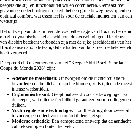
keepers die stijl en functionaliteit willen combineren. Gemaakt met
geavanceerde technologieën, biedt het een grote bewegingsvrijheid en
optimaal comfort, wat essentieel is voor de cruciale momenten van een
wedstrijd.
Het ontwerp van dit shirt eert de voetbalheritage van Brazilië, beroemd
om zijn dynamische spel en schitterende overwinningen. Het dragen
van dit shirt betekent verbonden zijn met de rijke geschiedenis van het
Braziliaanse nationale team, dat de harten van fans over de hele wereld
heeft veroverd.
De opmerkelijke kenmerken van het "Keeper Shirt Brazilië Jordan
Coupe du Monde 2026" zijn:
Ademende materialen:
Ontworpen om de luchtcirculatie te
bevorderen en het lichaam koel te houden, zelfs tijdens de meest
intense wedstrijden.
Ergonomische snit:
Geoptimaliseerd voor de bewegingen van
de keeper, wat ultieme flexibiliteit garandeert voor reddingen en
duiken.
Vochtregulerende technologie:
Houdt je droog door zweet af
te voeren, essentieel voor comfort tijdens het spel.
Moderne esthetiek:
Een aansprekend ontwerp dat de aandacht
zal trekken op en buiten het veld.