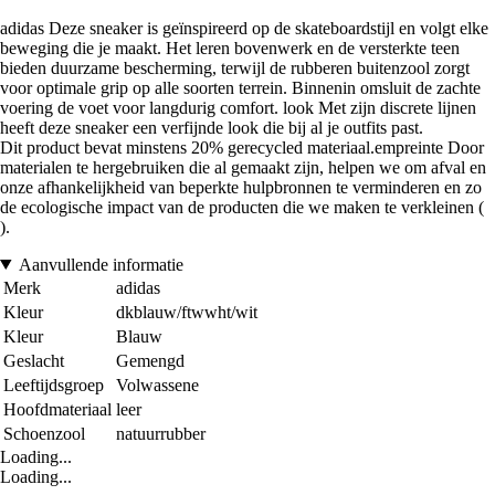
adidas Deze sneaker is geïnspireerd op de skateboardstijl en volgt elke
beweging die je maakt. Het leren bovenwerk en de versterkte teen
bieden duurzame bescherming, terwijl de rubberen buitenzool zorgt
voor optimale grip op alle soorten terrein. Binnenin omsluit de zachte
voering de voet voor langdurig comfort. look Met zijn discrete lijnen
heeft deze sneaker een verfijnde look die bij al je outfits past.
Dit product bevat minstens 20% gerecycled materiaal.empreinte Door
materialen te hergebruiken die al gemaakt zijn, helpen we om afval en
onze afhankelijkheid van beperkte hulpbronnen te verminderen en zo
de ecologische impact van de producten die we maken te verkleinen (
).
Aanvullende informatie
Merk
adidas
Kleur
dkblauw/ftwwht/wit
Kleur
Blauw
Geslacht
Gemengd
Leeftijdsgroep
Volwassene
Hoofdmateriaal
leer
Schoenzool
natuurrubber
Loading...
Loading...