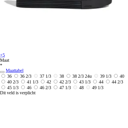
+5
Maat
*
Maattabel
36
36 2/3
37 1/3
38
38 2/3
24u
39 1/3
40
40 2/3
41 1/3
42
42 2/3
43 1/3
44
44 2/3
45 1/3
46
46 2/3
47 1/3
48
49 1/3
Dit veld is verplicht