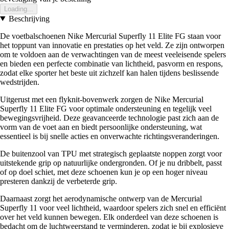
Loading...
Beschrijving
De voetbalschoenen Nike Mercurial Superfly 11 Elite FG staan voor
het toppunt van innovatie en prestaties op het veld. Ze zijn ontworpen
om te voldoen aan de verwachtingen van de meest veeleisende spelers
en bieden een perfecte combinatie van lichtheid, pasvorm en respons,
zodat elke sporter het beste uit zichzelf kan halen tijdens beslissende
wedstrijden.
Uitgerust met een flyknit-bovenwerk zorgen de Nike Mercurial
Superfly 11 Elite FG voor optimale ondersteuning en tegelijk veel
bewegingsvrijheid. Deze geavanceerde technologie past zich aan de
vorm van de voet aan en biedt persoonlijke ondersteuning, wat
essentieel is bij snelle acties en onverwachte richtingsveranderingen.
De buitenzool van TPU met strategisch geplaatste noppen zorgt voor
uitstekende grip op natuurlijke ondergronden. Of je nu dribbelt, passt
of op doel schiet, met deze schoenen kun je op een hoger niveau
presteren dankzij de verbeterde grip.
Daarnaast zorgt het aerodynamische ontwerp van de Mercurial
Superfly 11 voor veel lichtheid, waardoor spelers zich snel en efficiënt
over het veld kunnen bewegen. Elk onderdeel van deze schoenen is
bedacht om de luchtweerstand te verminderen, zodat je bij explosieve