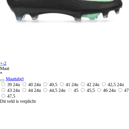
+-2
Maat
*
Maattabel
39
24u
40
24u
40,5
41
24u
42
24u
42,5
24u
43
24u
44
24u
44,5
24u
45
45,5
46
24u
47
47,5
Dit veld is verplicht